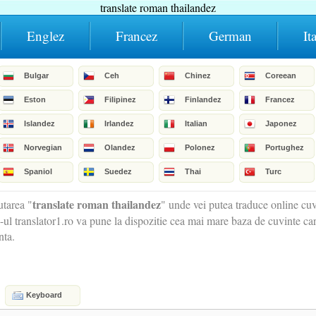
translate roman thailandez
Englez
Francez
German
It
Bulgar
Ceh
Chinez
Coreean
Eston
Filipinez
Finlandez
Francez
Islandez
Irlandez
Italian
Japonez
Norvegian
Olandez
Polonez
Portughez
Spaniol
Suedez
Thai
Turc
translate roman thailandez
tarea "
" unde vei putea traduce online cu
e-ul translator1.ro va pune la dispozitie cea mai mare baza de cuvinte car
nta.
Keyboard