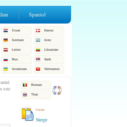
alian
Spaniol
Croat
Danez
German
Grec
Leton
Lituanian
Rus
Sarb
Ucrainean
Vietnamez
vantul
Roman
e este
Thai
0 texte
Sterge