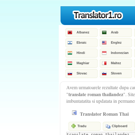
Albanez
Arab
Ebraic
Englez
Hindi
Indonezian
Maghiar
Maltez
Slovac
Sloven
Avem urmatoarele rezultate dupa cau
translate roman thailandez
"
". Sit
imbuntatatita si updatata in permane
Translator Roman Thai
Tradu
Clipboard