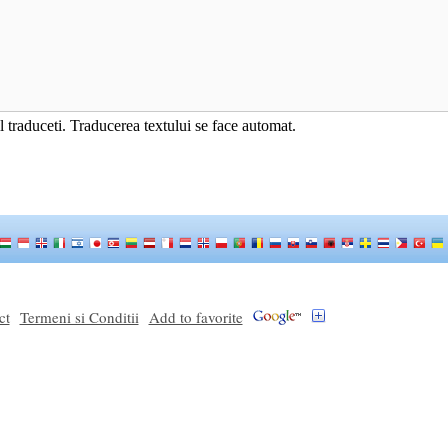
 il traduceti. Traducerea textului se face automat.
ct
Termeni si Conditii
Add to favorite