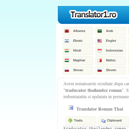
Albanez
Arab
Ebraic
Englez
Hindi
Indonezian
Maghiar
Maltez
Slovac
Sloven
Avem urmatoarele rezultate dupa cau
traducator thailandez roman
"
". S
imbuntatatita si updatata in permane
Translator Roman Thai
Tradu
Clipboard