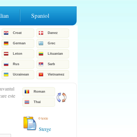
alian
Spaniol
Croat
Danez
German
Grec
Leton
Lituanian
Rus
Sarb
Ucrainean
Vietnamez
cuvantul
Roman
care este
Thai
0 texte
Sterge