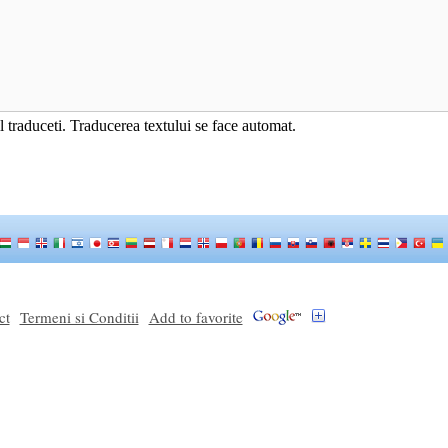
 il traduceti. Traducerea textului se face automat.
ct
Termeni si Conditii
Add to favorite