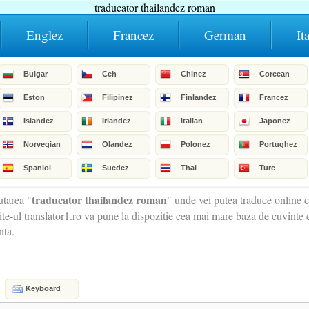
traducator thailandez roman
Englez
Francez
German
It
Bulgar
Ceh
Chinez
Coreean
Eston
Filipinez
Finlandez
Francez
Islandez
Irlandez
Italian
Japonez
Norvegian
Olandez
Polonez
Portughez
Spaniol
Suedez
Thai
Turc
traducator thailandez roman
tarea "
" unde vei putea traduce online 
ite-ul translator1.ro va pune la dispozitie cea mai mare baza de cuvinte 
nta.
Keyboard