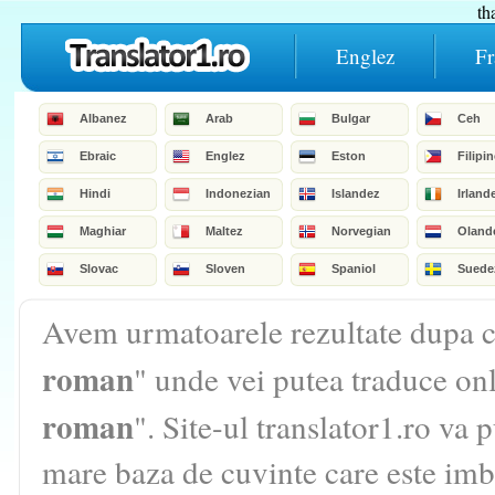
th
Englez
Fr
Albanez
Arab
Bulgar
Ceh
Ebraic
Englez
Eston
Filipi
Hindi
Indonezian
Islandez
Irland
Maghiar
Maltez
Norvegian
Oland
Slovac
Sloven
Spaniol
Suede
Avem urmatoarele rezultate dupa c
roman
" unde vei putea traduce on
roman
". Site-ul translator1.ro va 
mare baza de cuvinte care este imbu