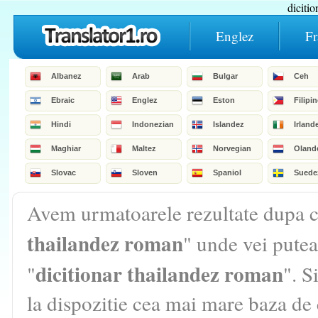
diciti
Englez
Fr
Albanez
Arab
Bulgar
Ceh
Ebraic
Englez
Eston
Filipi
Hindi
Indonezian
Islandez
Irland
Maghiar
Maltez
Norvegian
Oland
Slovac
Sloven
Spaniol
Suede
Avem urmatoarele rezultate dupa c
thailandez roman
" unde vei putea
dicitionar thailandez roman
"
". S
la dispozitie cea mai mare baza de 